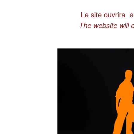
Le site ouvrira 
The website will 